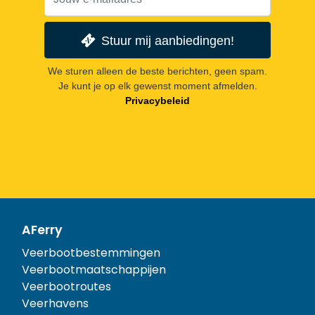
Stuur mij aanbiedingen!
We sturen alleen de beste berichten, geen spam.
Je kunt je op elk gewenst moment afmelden.
Privacybeleid
AFerry
Veerbootbestemmingen
Veerbootmaatschappijen
Veerbootroutes
Veerhavens