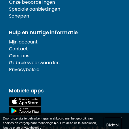
Onze beoordelingen
Speciale aanbiedingen
Schepen
Hulp en nuttige informatie
Mijn account
Contact
Over ons
Gebruiksvoorwaarden
Privacybeleid
Mobiele apps
Door onze site te gebruiken, gaat u akkoord met het gebruik van
cookies en vergelijkbare technologie�n. Om deze uit te schakelen,
Dichtbij
© 1977-
2026
AFerry Ltd. Alle rechten voorbehouden.
leest u onze
privacybeleid
.