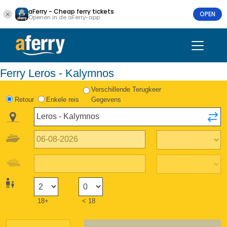
aFerry - Cheap ferry tickets
OPEN
Openen in de aFerry-app
Ferry Leros - Kalymnos
Verschillende Terugkeer
Retour
Enkele reis
Gegevens
18+
< 18