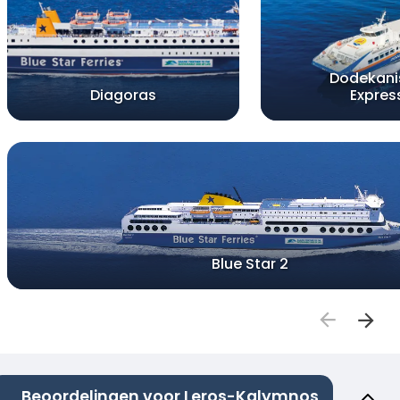
Dodekani
Diagoras
Expres
Blue Star 2
Beoordelingen voor Leros-Kalymnos