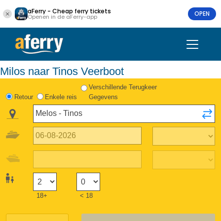
aFerry - Cheap ferry tickets
OPEN
Openen in de aFerry-app
Milos naar Tinos Veerboot
Verschillende Terugkeer
Retour
Enkele reis
Gegevens
18+
< 18