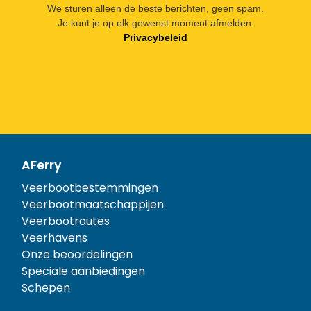
We sturen alleen de beste berichten, geen spam.
Je kunt je op elk gewenst moment afmelden.
Privacybeleid
AFerry
Veerbootbestemmingen
Veerbootmaatschappijen
Veerbootroutes
Veerhavens
Onze beoordelingen
Speciale aanbiedingen
Schepen