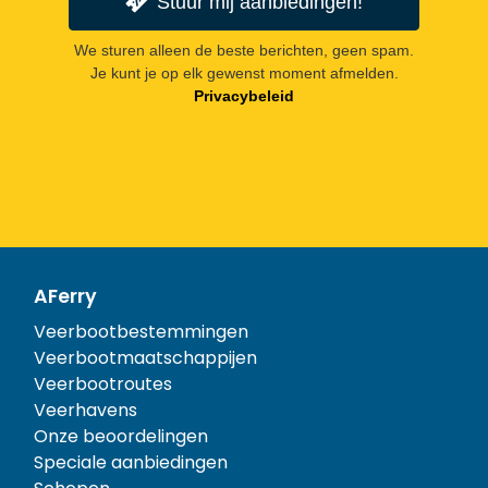
Stuur mij aanbiedingen!
We sturen alleen de beste berichten, geen spam.
Je kunt je op elk gewenst moment afmelden.
Privacybeleid
AFerry
Veerbootbestemmingen
Veerbootmaatschappijen
Veerbootroutes
Veerhavens
Onze beoordelingen
Speciale aanbiedingen