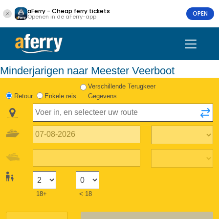
aFerry - Cheap ferry tickets
OPEN
Openen in de aFerry-app
Minderjarigen naar Meester Veerboot
Verschillende Terugkeer
Retour
Enkele reis
Gegevens
18+
< 18