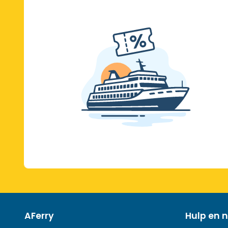
AFerry
Hulp en n