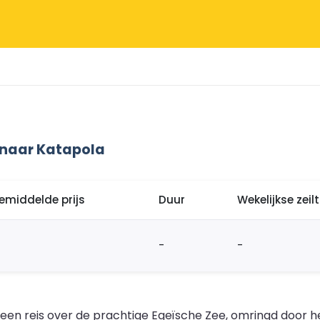
naar Katapola
emiddelde prijs
Duur
Wekelijkse zei
-
-
een reis over de prachtige Egeïsche Zee, omringd door h