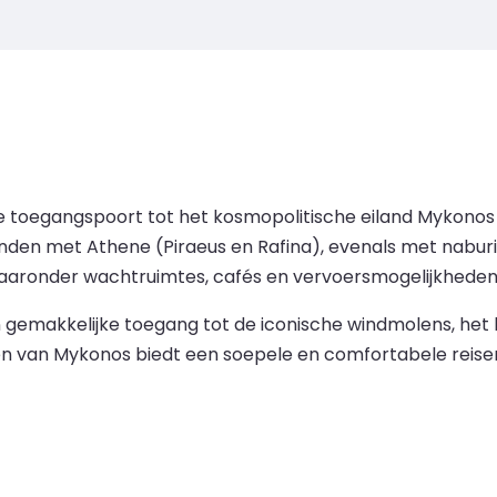
e toegangspoort tot het kosmopolitische eiland Mykono
den met Athene (Piraeus en Rafina), evenals met naburige
aaronder wachtruimtes, cafés en vervoersmogelijkheden z
 gemakkelijke toegang tot de iconische windmolens, het
ven van Mykonos biedt een soepele en comfortabele reise