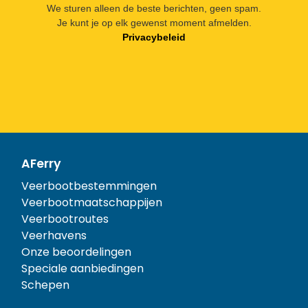
We sturen alleen de beste berichten, geen spam.
Je kunt je op elk gewenst moment afmelden.
Privacybeleid
AFerry
Veerbootbestemmingen
Veerbootmaatschappijen
Veerbootroutes
Veerhavens
Onze beoordelingen
Speciale aanbiedingen
Schepen