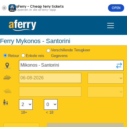
aFerry - Cheap ferry tickets
OPEN
Openen in de aFerry-app
Ferry Mykonos - Santorini
Verschillende Terugkeer
Retour
Enkele reis
Gegevens
18+
< 18