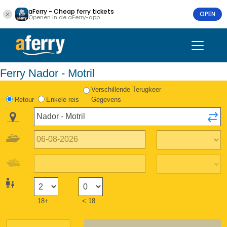
aFerry - Cheap ferry tickets
OPEN
Openen in de aFerry-app
Ferry Nador - Motril
Verschillende Terugkeer
Retour
Enkele reis
Gegevens
18+
< 18