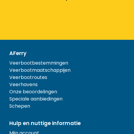
AFerry
Veerbootbestemmingen
Veerbootmaatschappijen
Veerbootroutes
Veerhavens
Onze beoordelingen
Speciale aanbiedingen
Schepen
Hulp en nuttige informatie
Mijn account