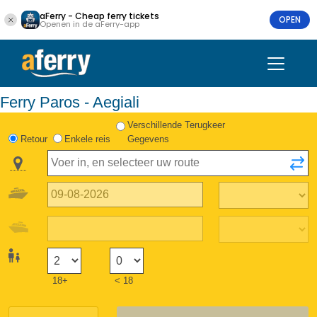
aFerry - Cheap ferry tickets
OPEN
Openen in de aFerry-app
Ferry Paros - Aegiali
Verschillende Terugkeer
Retour
Enkele reis
Gegevens
18+
< 18