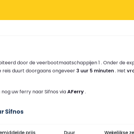
oiteerd door de veerbootmaatschappijen 1 .
Onder de exp
 reis duurt doorgaans ongeveer
3 uur 5 minuten
.
Het
vr
nog uw ferry naar Sifnos via
AFerry
.
r Sifnos
emiddelde prijs
Duur
Wekelijkse z