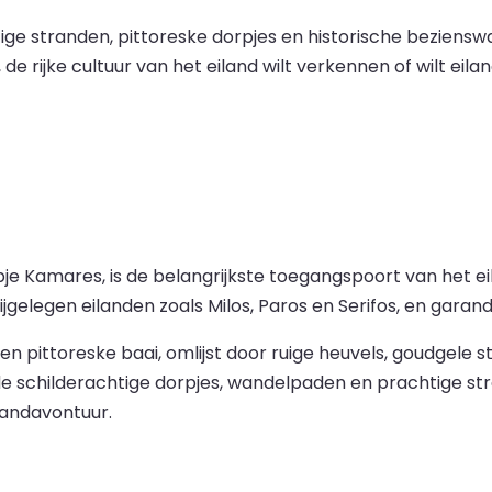
ige stranden, pittoreske dorpjes en historische beziens
 de rijke cultuur van het eiland wilt verkennen of wilt e
pje Kamares, is de belangrijkste toegangspoort van het 
ijgelegen eilanden zoals Milos, Paros en Serifos, en gara
pittoreske baai, omlijst door ruige heuvels, goudgele s
 schilderachtige dorpjes, wandelpaden en prachtige stra
landavontuur.