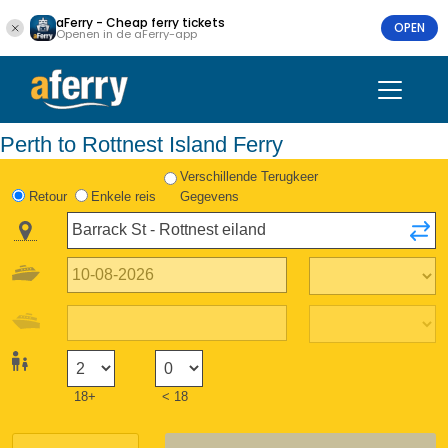
aFerry - Cheap ferry tickets
OPEN
Openen in de aFerry-app
Perth to Rottnest Island Ferry
Verschillende Terugkeer
Retour
Enkele reis
Gegevens
18+
< 18