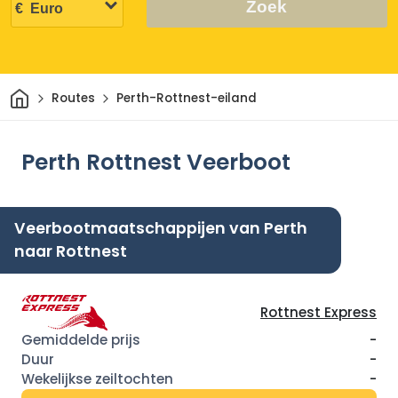
Zoek
Thuis
Routes
Perth-Rottnest-eiland
Perth Rottnest Veerboot
Veerbootmaatschappijen van Perth
naar Rottnest
Rottnest Express
-
-
-