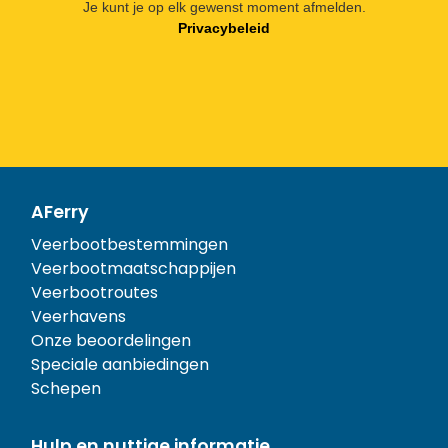
Je kunt je op elk gewenst moment afmelden.
Privacybeleid
AFerry
Veerbootbestemmingen
Veerbootmaatschappijen
Veerbootroutes
Veerhavens
Onze beoordelingen
Speciale aanbiedingen
Schepen
Hulp en nuttige informatie