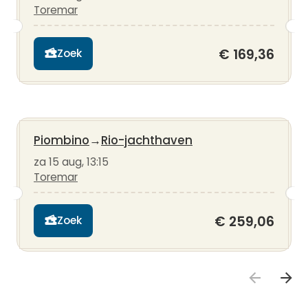
Toremar
€ 169,36
Zoek
Piombino
→
Rio-jachthaven
za 15 aug, 13:15
Toremar
€ 259,06
Zoek