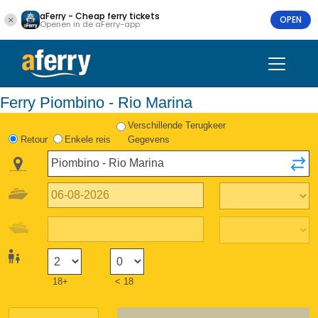
aFerry - Cheap ferry tickets
OPEN
Openen in de aFerry-app
Ferry Piombino - Rio Marina
Verschillende Terugkeer
Retour
Enkele reis
Gegevens
18+
< 18