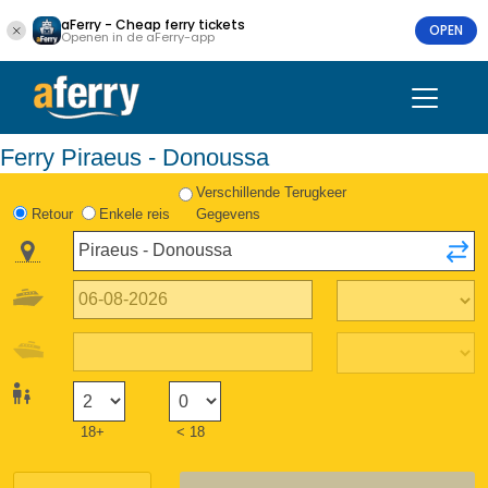
aFerry - Cheap ferry tickets
OPEN
Openen in de aFerry-app
Ferry Piraeus - Donoussa
Verschillende Terugkeer
Retour
Enkele reis
Gegevens
18+
< 18