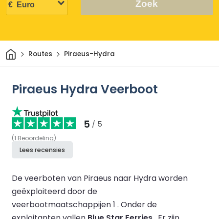
Zoek
Thuis
Routes
Piraeus-Hydra
Piraeus Hydra Veerboot
5
/ 5
(
1
Beoordeling
)
Lees recensies
De veerboten van Piraeus naar Hydra worden
geëxploiteerd door de
veerbootmaatschappijen 1 .
Onder de
exploitanten vallen
Blue Star Ferries
.
Er zijn