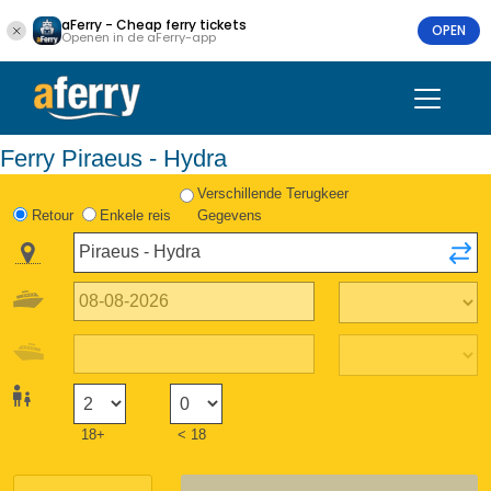
aFerry - Cheap ferry tickets
OPEN
Openen in de aFerry-app
Ferry Piraeus - Hydra
Verschillende Terugkeer
Retour
Enkele reis
Gegevens
18+
< 18