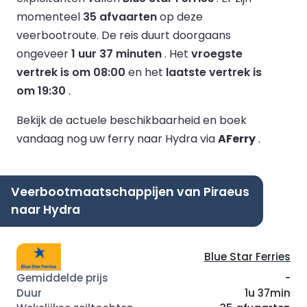
momenteel
35 afvaarten
op deze
veerbootroute.
De reis duurt doorgaans
ongeveer
1 uur 37 minuten
.
Het
vroegste
vertrek is om 08:00
en het
laatste vertrek is
om 19:30
.
Bekijk de actuele beschikbaarheid en boek
vandaag nog uw ferry naar Hydra via
AFerry
.
Veerbootmaatschappijen van Piraeus
naar Hydra
Blue Star Ferries
-
1u 37min