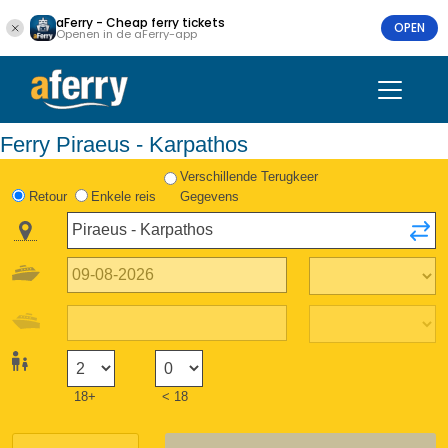
aFerry - Cheap ferry tickets
OPEN
Openen in de aFerry-app
Ferry Piraeus - Karpathos
Verschillende Terugkeer
Retour
Enkele reis
Gegevens
18+
< 18