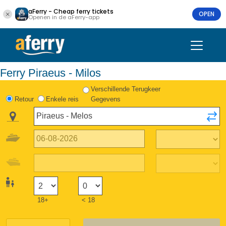
aFerry - Cheap ferry tickets
OPEN
Openen in de aFerry-app
Ferry Piraeus - Milos
Verschillende Terugkeer
Retour
Enkele reis
Gegevens
18+
< 18