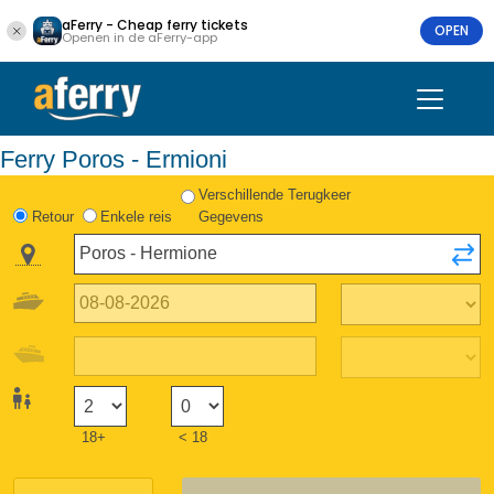
aFerry - Cheap ferry tickets
OPEN
Openen in de aFerry-app
Ferry Poros - Ermioni
Verschillende Terugkeer
Retour
Enkele reis
Gegevens
18+
< 18