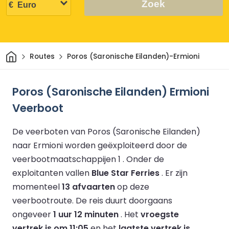
Zoek
Thuis
Routes
Poros (Saronische Eilanden)-Ermioni
Poros (Saronische Eilanden) Ermioni
Veerboot
De veerboten van Poros (Saronische Eilanden)
naar Ermioni worden geëxploiteerd door de
veerbootmaatschappijen 1 .
Onder de
exploitanten vallen
Blue Star Ferries
.
Er zijn
momenteel
13 afvaarten
op deze
veerbootroute.
De reis duurt doorgaans
ongeveer
1 uur 12 minuten
.
Het
vroegste
vertrek is om 11:05
en het
laatste vertrek is