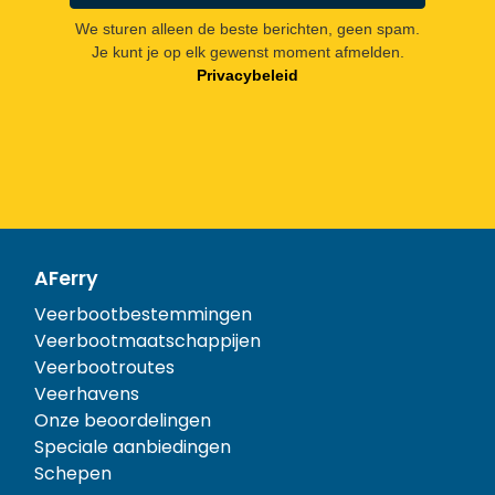
We sturen alleen de beste berichten, geen spam.
Je kunt je op elk gewenst moment afmelden.
Privacybeleid
AFerry
Veerbootbestemmingen
Veerbootmaatschappijen
Veerbootroutes
Veerhavens
Onze beoordelingen
Speciale aanbiedingen
Schepen