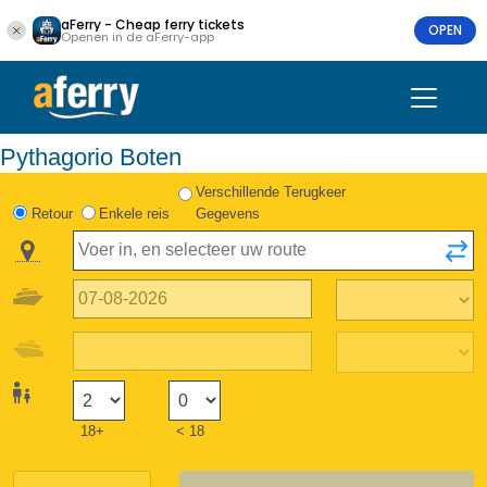
aFerry - Cheap ferry tickets
OPEN
Openen in de aFerry-app
Pythagorio Boten
Verschillende Terugkeer
Retour
Enkele reis
Gegevens
18+
< 18