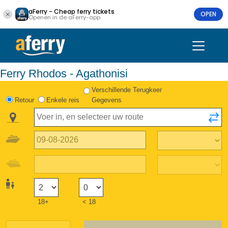
aFerry - Cheap ferry tickets
OPEN
Openen in de aFerry-app
Ferry Rhodos - Agathonisi
Verschillende Terugkeer
Retour
Enkele reis
Gegevens
18+
< 18