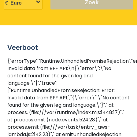
Zoek
Veerboot
{"errorType":"Runtime.UnhandledPromiseRejection","er
Invalid data from BFF API:\n{\"error\":\"No
content found for the given leg and
language.\"}","trace":
["Runtime.UnhandledPromiseRejection: Error:
Invalid data from BFF API:","{\"error\":\"No content
found for the given leg and language.\"}"," at
process.
(file:///var/runtime/index.mjs:1448:17)","
at process.emit (node:events:524:28)"," at
process.emit (file:///var/task/entry_aws-
lambda.js:2142:23)"," at emitUnhandledRejection