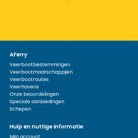
AFerry
Veerbootbestemmingen
Veerbootmaatschappijen
Veerbootroutes
Veerhavens
Onze beoordelingen
Speciale aanbiedingen
Schepen
Hulp en nuttige informatie
Mijn account