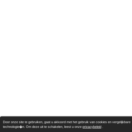
Door onze site te gebruiken, gaat u akkoord met het gebruik van cookies en vergelijkbare
technologie�n. Om deze uit te schakelen, leest u onze
privacybeleid
.