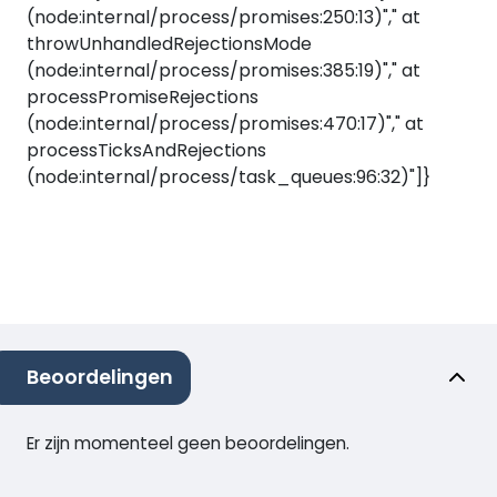
(node:internal/process/promises:250:13)"," at
throwUnhandledRejectionsMode
(node:internal/process/promises:385:19)"," at
processPromiseRejections
(node:internal/process/promises:470:17)"," at
processTicksAndRejections
(node:internal/process/task_queues:96:32)"]}
Beoordelingen
Er zijn momenteel geen beoordelingen.