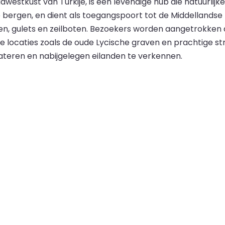
idwestkust van Turkije, is een levendige hub die natuurl
ge bergen, en dient als toegangspoort tot de Middellands
hten, gulets en zeilboten. Bezoekers worden aangetrokken
che locaties zoals de oude Lycische graven en prachtige st
teren en nabijgelegen eilanden te verkennen.