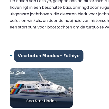
De haven van Fethiye, gelegen aan de pittoreske zu
haven ligt in een beschutte baai, omringd door rui
uitgeruste jachthaven, die diensten biedt voor jac
cafés en winkels, en door de nabijheid van historis
een startpunt voor boottochten om de turquoise wa
Veerboten Rhodos - Fethiye
Sea Star Lindos