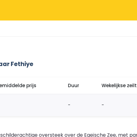
ar Fethiye
emiddelde prijs
Duur
Wekelijkse zei
-
-
 schilderachtige oversteek over de Egeïsche Zee, met p