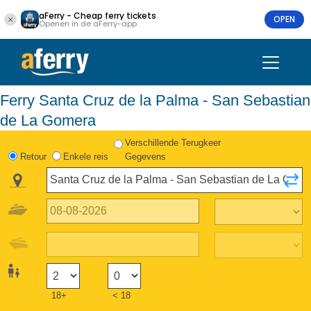
aFerry - Cheap ferry tickets
OPEN
Openen in de aFerry-app
Ferry Santa Cruz de la Palma - San Sebastian
de La Gomera
Verschillende Terugkeer
Retour
Enkele reis
Gegevens
18+
< 18