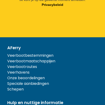
Privacybeleid
AFerry
Veerbootbestemmingen
Veerbootmaatschappijen
Veerbootroutes
Veerhavens
Onze beoordelingen
Speciale aanbiedingen
Schepen
Hulp en nuttige informatie