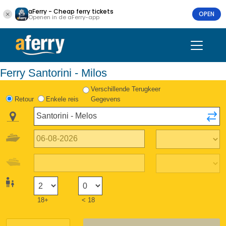
aFerry - Cheap ferry tickets
OPEN
Openen in de aFerry-app
Ferry Santorini - Milos
Verschillende Terugkeer
Retour
Enkele reis
Gegevens
18+
< 18