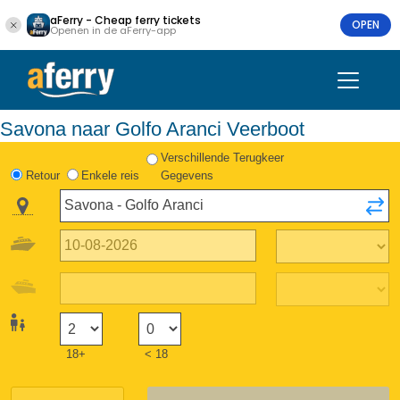
aFerry - Cheap ferry tickets
OPEN
Openen in de aFerry-app
Savona naar Golfo Aranci Veerboot
Verschillende Terugkeer
Retour
Enkele reis
Gegevens
18+
< 18