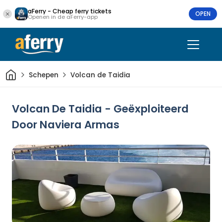
aFerry - Cheap ferry tickets
OPEN
Openen in de aFerry-app
Thuis
Schepen
Volcan de Taidia
Volcan De Taidia - Geëxploiteerd
Door Naviera Armas