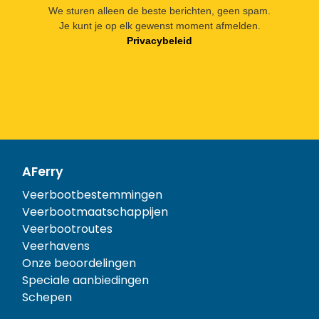
We sturen alleen de beste berichten, geen spam.
Je kunt je op elk gewenst moment afmelden.
Privacybeleid
AFerry
Veerbootbestemmingen
Veerbootmaatschappijen
Veerbootroutes
Veerhavens
Onze beoordelingen
Speciale aanbiedingen
Schepen