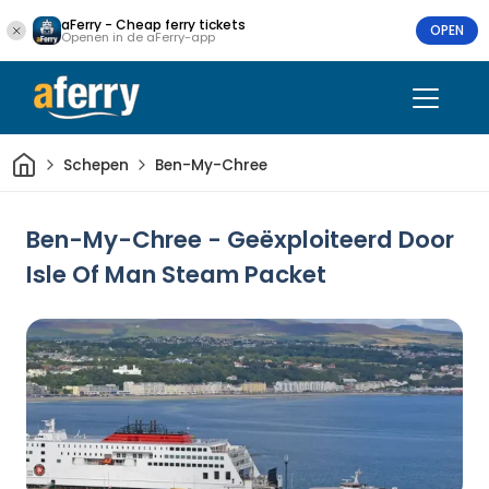
aFerry - Cheap ferry tickets
OPEN
Openen in de aFerry-app
Thuis
Schepen
Ben-My-Chree
Ben-My-Chree - Geëxploiteerd Door
Isle Of Man Steam Packet