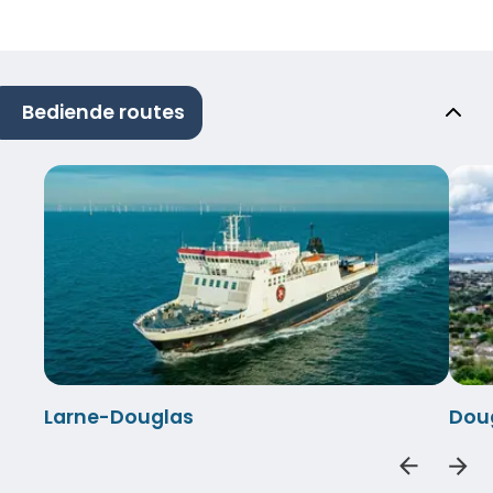
Bediende routes
Larne-Douglas
Dou