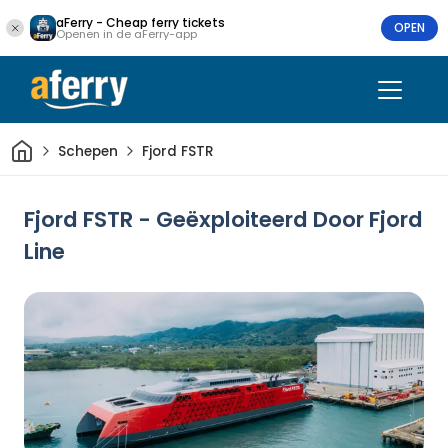
aFerry - Cheap ferry tickets
OPEN
Openen in de aFerry-app
Thuis
Schepen
Fjord FSTR
Fjord FSTR - Geëxploiteerd Door Fjord
Line