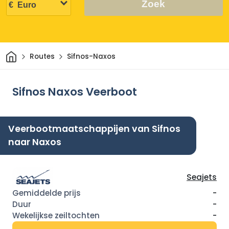
Zoek
Thuis
Routes
Sifnos-Naxos
Sifnos Naxos Veerboot
Veerbootmaatschappijen van Sifnos
naar Naxos
Seajets
-
-
-