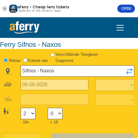
aFerry - Cheap ferry tickets
OPEN
Openen in de aFerry-app
Ferry Sifnos - Naxos
Verschillende Terugkeer
Retour
Enkele reis
Gegevens
18+
< 18