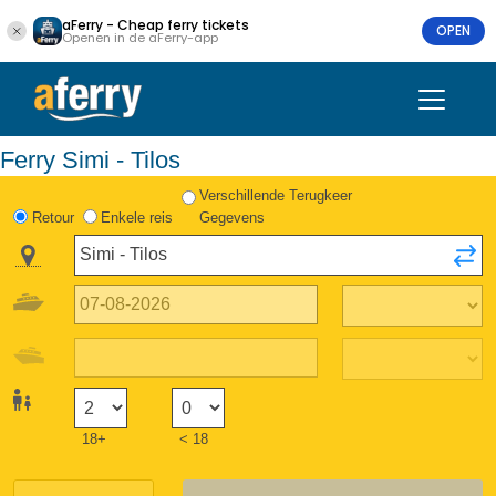
aFerry - Cheap ferry tickets
OPEN
Openen in de aFerry-app
Ferry Simi - Tilos
Verschillende Terugkeer
Retour
Enkele reis
Gegevens
18+
< 18