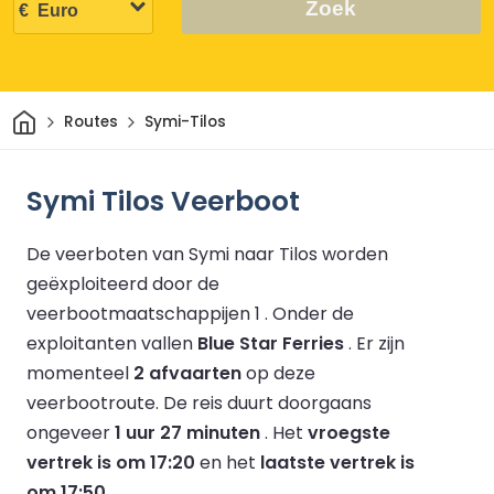
Zoek
Thuis
Routes
Symi-Tilos
Symi Tilos Veerboot
De veerboten van Symi naar Tilos worden
geëxploiteerd door de
veerbootmaatschappijen 1 .
Onder de
exploitanten vallen
Blue Star Ferries
.
Er zijn
momenteel
2 afvaarten
op deze
veerbootroute.
De reis duurt doorgaans
ongeveer
1 uur 27 minuten
.
Het
vroegste
vertrek is om 17:20
en het
laatste vertrek is
om 17:50
.