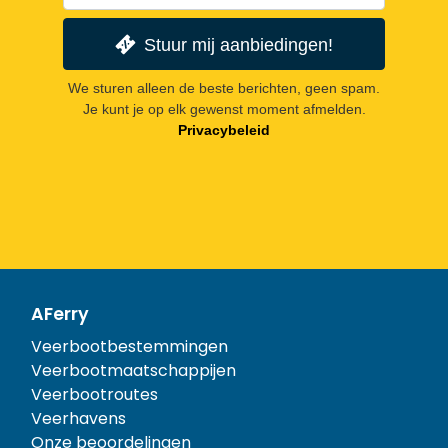
Stuur mij aanbiedingen!
We sturen alleen de beste berichten, geen spam.
Je kunt je op elk gewenst moment afmelden.
Privacybeleid
AFerry
Veerbootbestemmingen
Veerbootmaatschappijen
Veerbootroutes
Veerhavens
Onze beoordelingen