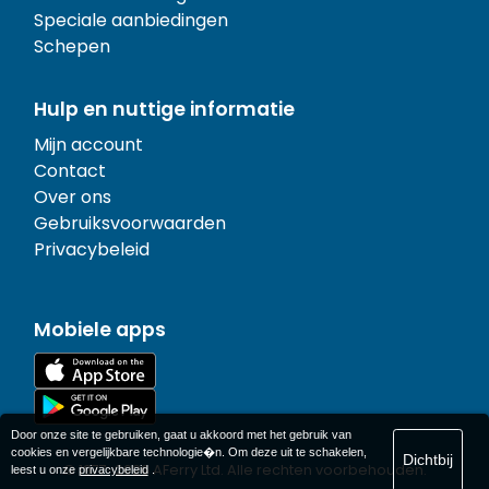
Speciale aanbiedingen
Schepen
Hulp en nuttige informatie
Mijn account
Contact
Over ons
Gebruiksvoorwaarden
Privacybeleid
Mobiele apps
Door onze site te gebruiken, gaat u akkoord met het gebruik van
cookies en vergelijkbare technologie�n. Om deze uit te schakelen,
Dichtbij
© 1977-
2026
AFerry Ltd. Alle rechten voorbehouden.
leest u onze
privacybeleid
.