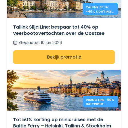
TALLINK SILJA:
-40% KORTING
OP
OVERTOCHTEN
NAAR DE
Tallink Silja Line: bespaar tot 40% op
OOSTZEE
veerbootovertochten over de Oostzee
Geplaatst
:
10 jun 2026
Bekijk promotie
VIKING LINE -50%
BALTISCHE
CRUISES
Tot 50% korting op minicruises met de
Baltic Ferry – Helsinki, Tallinn & Stockholm