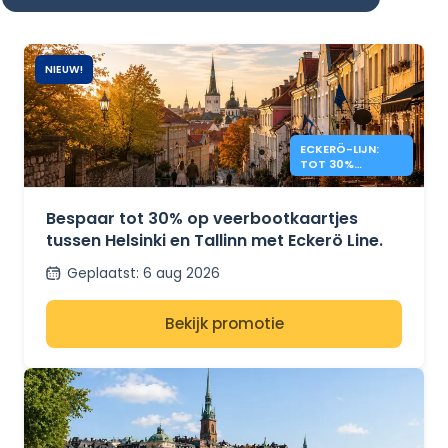
NIEUW!
ECKERÖ-LIJN:
TOT 30%
KORTING OP
HELSINKI –
TALLINN
Bespaar tot 30% op veerbootkaartjes
tussen Helsinki en Tallinn met Eckerö Line.
Geplaatst
:
6 aug 2026
Bekijk promotie