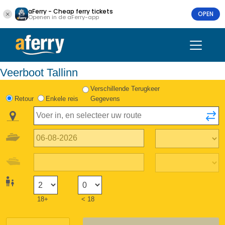
aFerry - Cheap ferry tickets
OPEN
Openen in de aFerry-app
Veerboot Tallinn
Verschillende Terugkeer
Retour
Enkele reis
Gegevens
18+
< 18