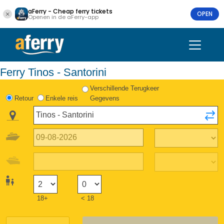
aFerry - Cheap ferry tickets
OPEN
Openen in de aFerry-app
Ferry Tinos - Santorini
Verschillende Terugkeer
Retour
Enkele reis
Gegevens
18+
< 18