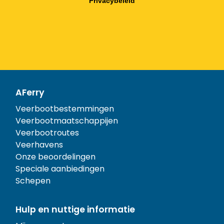
Privacybeleid
AFerry
Veerbootbestemmingen
Veerbootmaatschappijen
Veerbootroutes
Veerhavens
Onze beoordelingen
Speciale aanbiedingen
Schepen
Hulp en nuttige informatie