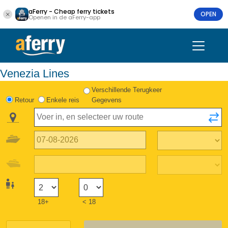
aFerry - Cheap ferry tickets
OPEN
Openen in de aFerry-app
Venezia Lines
Verschillende Terugkeer
Retour
Enkele reis
Gegevens
18+
< 18