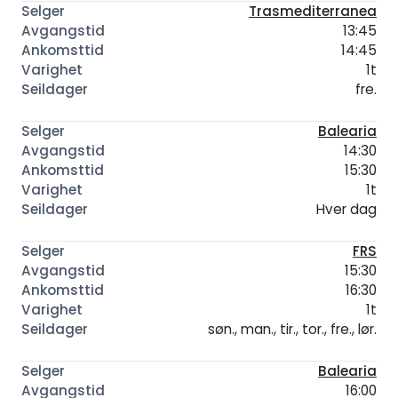
Trasmediterranea
13:45
14:45
1t
fre.
Balearia
14:30
15:30
1t
Hver dag
FRS
15:30
16:30
1t
søn., man., tir., tor., fre., lør.
Balearia
16:00