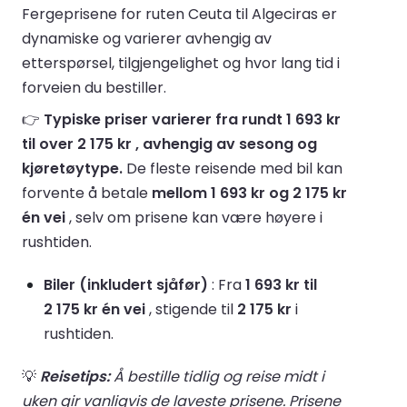
Fergeprisene for ruten Ceuta til Algeciras er
dynamiske og varierer avhengig av
etterspørsel, tilgjengelighet og hvor lang tid i
forveien du bestiller.
👉
Typiske priser varierer fra rundt 1 693 kr
til over 2 175 kr , avhengig av sesong og
kjøretøytype.
De fleste reisende med bil kan
forvente å betale
mellom 1 693 kr og 2 175 kr
én vei
, selv om prisene kan være høyere i
rushtiden.
Biler (inkludert sjåfør)
: Fra
1 693 kr til
2 175 kr én vei
, stigende til
2 175 kr
i
rushtiden.
💡
Reisetips:
Å bestille tidlig og reise midt i
uken gir vanligvis de laveste prisene. Prisene