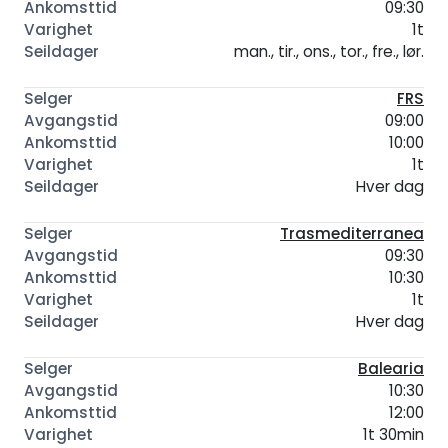
09:30
1t
man., tir., ons., tor., fre., lør.
FRS
09:00
10:00
1t
Hver dag
Trasmediterranea
09:30
10:30
1t
Hver dag
Balearia
10:30
12:00
1t 30min