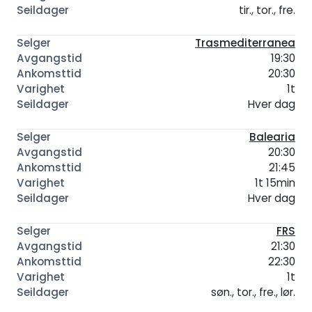
tir., tor., fre.
Trasmediterranea
19:30
20:30
1t
Hver dag
Balearia
20:30
21:45
1t 15min
Hver dag
FRS
21:30
22:30
1t
søn., tor., fre., lør.