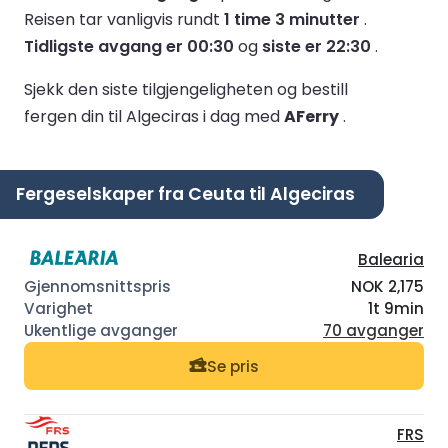
Reisen tar vanligvis rundt
1 time 3 minutter
.
Tidligste avgang er 00:30
og
siste er 22:30
.
Sjekk den siste tilgjengeligheten og bestill
fergen din til Algeciras i dag med
AFerry
.
Fergeselskaper fra Ceuta til Algeciras
Balearia
NOK 2,175
1t 9min
70 avganger
Se pris
FRS