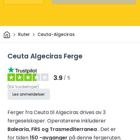
Hjem
Ruter
Ceuta-Algeciras
Ceuta Algeciras Ferge
3.9
/ 5
(
64
Vurderinger
)
Les anmeldelser
Ferger fra Ceuta til Algeciras drives av 3
fergeselskaper.
Operatørene inkluderer
Balearia, FRS og Trasmediterranea
.
Det er
for tiden
150 -avganger
på denne fergeruten.