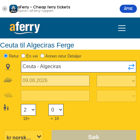
aFerry - Cheap ferry tickets
ÅPNE
Åpne i aFerry-appen
Ceuta til Algeciras Ferge
Retur
En vei
Annen retur Detaljer
18+
< 18
Søk