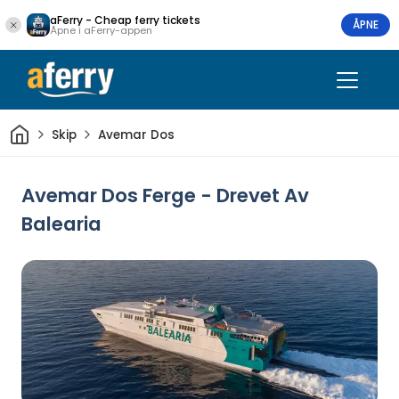
aFerry - Cheap ferry tickets
ÅPNE
Åpne i aFerry-appen
Hjem
Skip
Avemar Dos
Avemar Dos Ferge - Drevet Av
Balearia