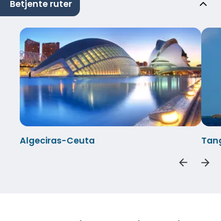
Betjente ruter
Algeciras-Ceuta
Tang