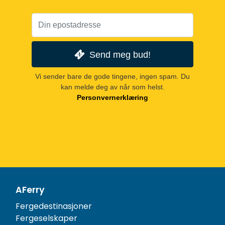
Send meg bud!
Vi sender bare de gode tingene, ingen spam. Du
kan melde deg av når som helst.
Personvernerklæring
AFerry
Fergedestinasjoner
Fergeselskaper