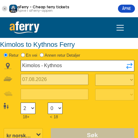
aFerry - Cheap ferry tickets
ÅPNE
Åpne i aFerry-appen
Kimolos to Kythnos Ferry
Retur
En vei
Annen retur Detaljer
18+
< 18
Søk