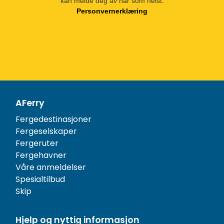
kan melde deg av når som helst.
Personvernerklæring
AFerry
Fergedestinasjoner
Fergeselskaper
Fergeruter
Fergehavner
Våre anmeldelser
Spesialtilbud
Skip
Hjelp og nyttig informasjon