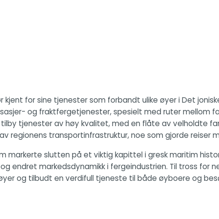
jent for sine tjenester som forbandt ulike øyer i Det joniske
ssasjer- og fraktfergetjenester, spesielt med ruter mellom f
tilby tjenester av høy kvalitet, med en flåte av velholdte f
l av regionens transportinfrastruktur, noe som gjorde reiser 
om markerte slutten på et viktig kapittel i gresk maritim hist
og endret markedsdynamikk i fergeindustrien. Til tross for ne
 øyer og tilbudt en verdifull tjeneste til både øyboere og be