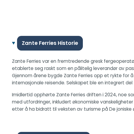
Zante Ferries Historie
Zante Ferries var en fremtredende gresk fergeoperatør k
etablerte seg raskt som en pålitelig leverandør av pa
Gjennom årene bygde Zante Ferries opp et rykte for å 
internasjonale reisende. Selskapet ble en integrert de
Imidlertid opphørte Zante Ferries driften i 2024, noe s
med utfordringer, inkludert økonomiske vanskeligheter 
etter å ha bidratt til veksten av turisme på De joniske