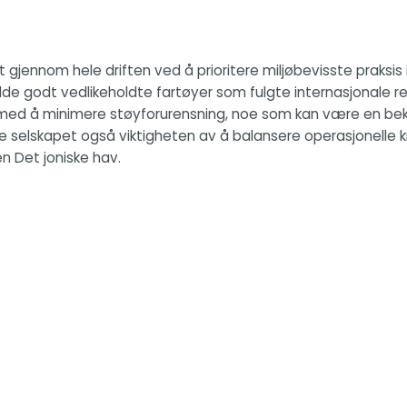
t gjennom hele driften ved å prioritere miljøbevisste praksis 
de godt vedlikeholdte fartøyer som fulgte internasjonale regler
å med å minimere støyforurensning, noe som kan være en beky
ente selskapet også viktigheten av å balansere operasjonell
n Det joniske hav.