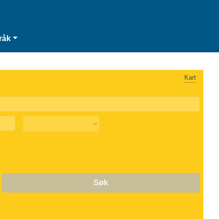
råk
Kart
Søk