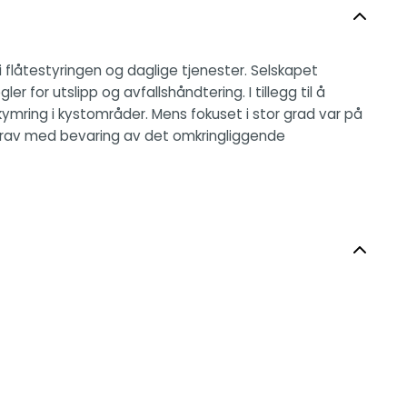
i flåtestyringen og daglige tjenester. Selskapet
 for utslipp og avfallshåndtering. I tillegg til å
mring i kystområder. Mens fokuset i stor grad var på
e krav med bevaring av det omkringliggende