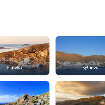
Kimolos
Kythnos