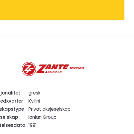
jonalitet
gresk
edkvarter
Kyllini
rskapstype
Privat aksjeselskap
selskap
Ionian Group
ftelsesdato
1991