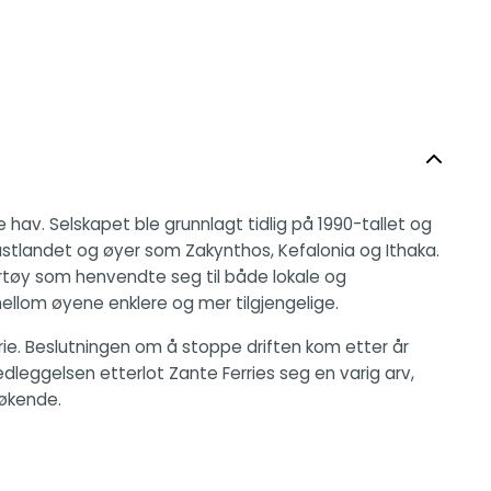
 hav. Selskapet ble grunnlagt tidlig på 1990-tallet og
astlandet og øyer som Zakynthos, Kefalonia og Ithaka.
artøy som henvendte seg til både lokale og
mellom øyene enklere og mer tilgjengelige.
orie. Beslutningen om å stoppe driften kom etter år
dleggelsen etterlot Zante Ferries seg en varig arv,
søkende.