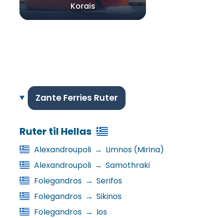
Korais
Zante Ferries Ruter
Ruter til Hellas
Alexandroupoli
→
Limnos (Mirina)
Alexandroupoli
→
Samothraki
Folegandros
→
Serifos
Folegandros
→
Sikinos
Folegandros
→
Ios