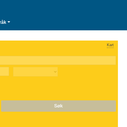
råk
Kart
Søk