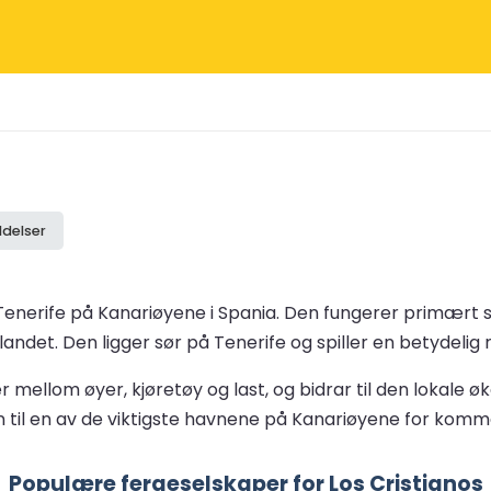
ldelser
å Tenerife på Kanariøyene i Spania. Den fungerer primært 
ndet. Den ligger sør på Tenerife og spiller en betydelig 
mellom øyer, kjøretøy og last, og bidrar til den lokale 
til en av de viktigste havnene på Kanariøyene for kommers
Populære fergeselskaper for Los Cristianos