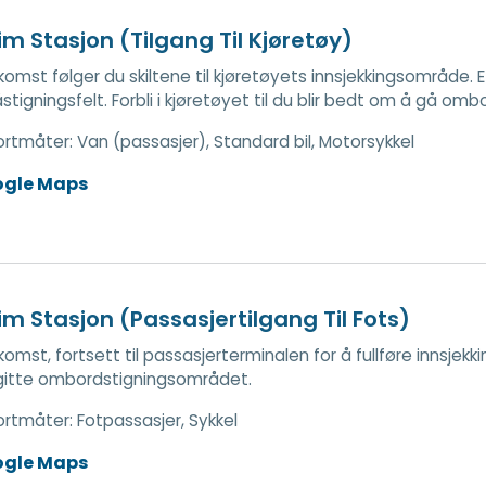
im Stasjon (Tilgang Til Kjøretøy)
mst følger du skiltene til kjøretøyets innsjekkingsområde. Etter
påstigningsfelt. Forbli i kjøretøyet til du blir bedt om å gå om
ortmåter:
Van (passasjer), Standard bil, Motorsykkel
ogle Maps
im Stasjon (Passasjertilgang Til Fots)
omst, fortsett til passasjerterminalen for å fullføre innsjekki
gitte ombordstigningsområdet.
ortmåter:
Fotpassasjer, Sykkel
ogle Maps