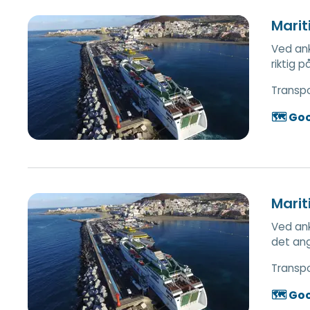
Marit
Ved anko
riktig 
Transp
🗺️ Go
Marit
Ved ank
det an
Transp
🗺️ Go