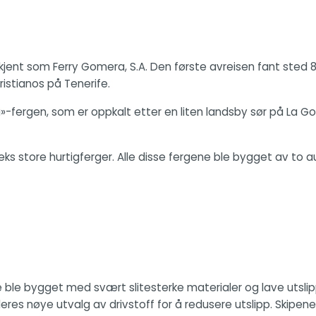
 kjent som Ferry Gomera, S.A. Den første avreisen fant sted 8.
istianos på Tenerife.
-fergen, som er oppkalt etter en liten landsby sør på La Go
eks store hurtigferger. Alle disse fergene ble bygget av to
e ble bygget med svært slitesterke materialer og lave utslipp
eres nøye utvalg av drivstoff for å redusere utslipp. Skipen