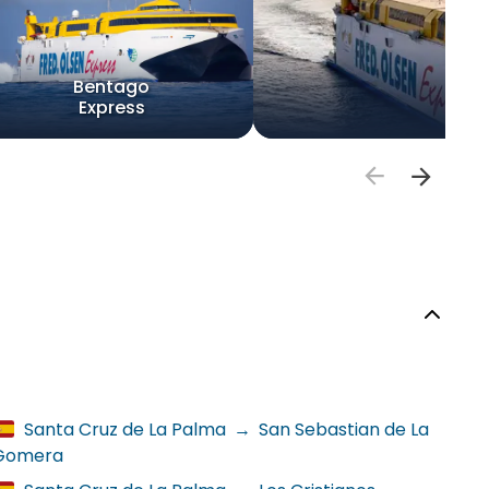
Bentago
Express
B
Santa Cruz de La Palma
→
San Sebastian de La
Gomera