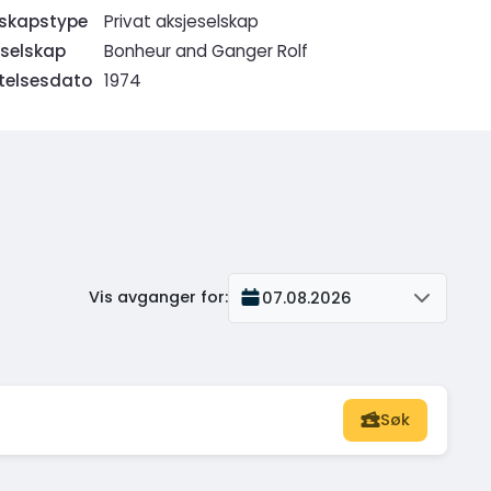
rskapstype
Privat aksjeselskap
selskap
Bonheur and Ganger Rolf
ftelsesdato
1974
Vis avganger for
:
07.08.2026
Søk