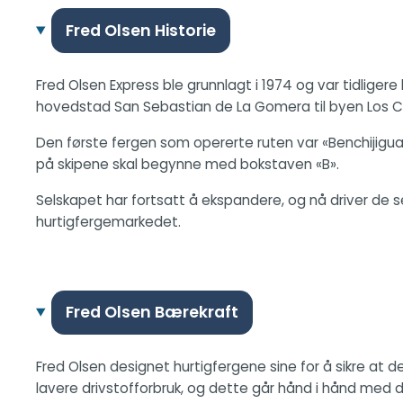
Fred Olsen Historie
Fred Olsen Express ble grunnlagt i 1974 og var tidligere
hovedstad San Sebastian de La Gomera til byen Los Cr
Den første fergen som opererte ruten var «Benchijigua»
på skipene skal begynne med bokstaven «B».
Selskapet har fortsatt å ekspandere, og nå driver de s
hurtigfergemarkedet.
Fred Olsen Bærekraft
Fred Olsen designet hurtigfergene sine for å sikre at d
lavere drivstofforbruk, og dette går hånd i hånd med d