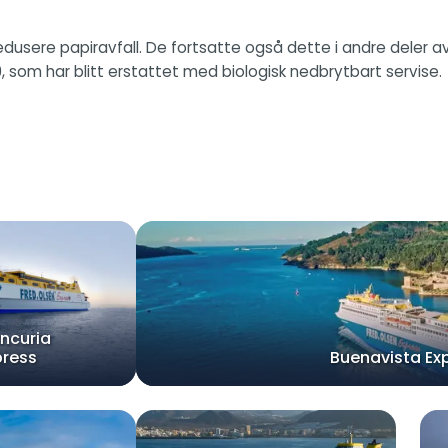
or å redusere papiravfall. De fortsatte også dette i andre del
, som har blitt erstattet med biologisk nedbrytbart servise.
ncuria
press
Buenavista Ex