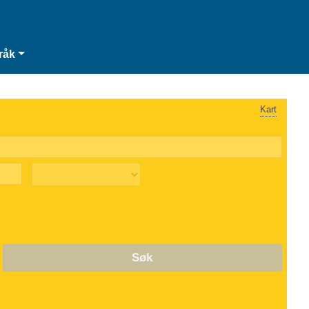
råk
Kart
Søk