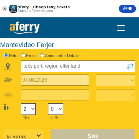
aFerry - Cheap ferry tickets
ÅPNE
Åpne i aFerry-appen
Montevideo Ferjer
Retur
En vei
Annen retur Detaljer
18+
< 18
Søk