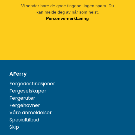
Vi sender bare de gode tingene, ingen spam. Du
kan melde deg av når som helst.
Personvernerklæring
AFerry
Fergedestinasjoner
Fergeselskaper
Fergeruter
Fergehavner
Våre anmeldelser
Spesialtilbud
Skip