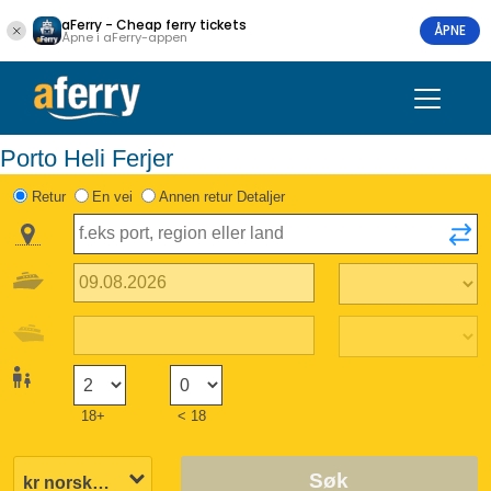
aFerry - Cheap ferry tickets
ÅPNE
Åpne i aFerry-appen
Porto Heli Ferjer
Retur
En vei
Annen retur Detaljer
18+
< 18
Søk