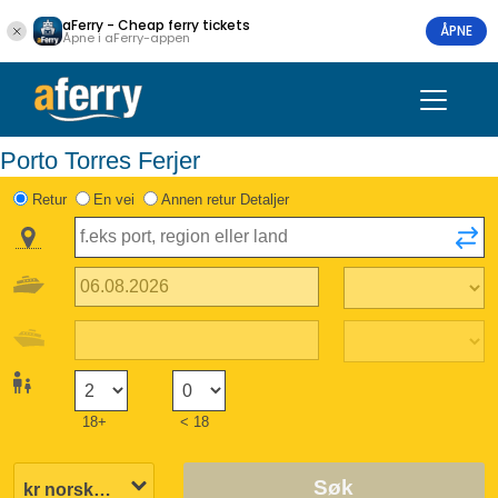
aFerry - Cheap ferry tickets
ÅPNE
Åpne i aFerry-appen
Porto Torres Ferjer
Retur
En vei
Annen retur Detaljer
18+
< 18
Søk