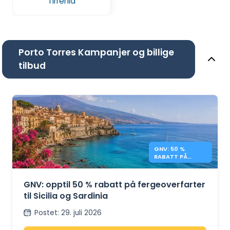
Tirrenia
Porto Torres Kampanjer og billige
tilbud
GNV: 50 %
RABATT PÅ
FERGER TIL SICILIA
OG SARDINIA
GNV: opptil 50 % rabatt på fergeoverfarter
til Sicilia og Sardinia
Postet
:
29. juli 2026