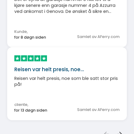
kjøre senere enn garasje nummer 4 på Azzurra
ved ankomst i Genova. De ønsket å sikre en
ryddig prosess, men fordi rampen til garasje
nummer 4 også var nede, kjørte alle bilene
samtidig, noe som førte til kaos og tvang de
Kunde
,
som fulgte instruksjonene til å vente lenger.
Samlet av AFerry.com
for 8 døgn siden
Dette var spesielt frustrerende for ferierende
med en reise på over 1000 km foran seg.
Reisen var helt presis, noe…
Reisen var helt presis, noe som ble satt stor pris
på!
cliente
,
Samlet av AFerry.com
for 13 døgn siden