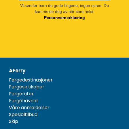
Vi sender bare de gode tingene, ingen spam. Du
kan melde deg av når som helst.
Personvernerklæring
AFerry
Fergedestinasjoner
Fergeselskaper
Fergeruter
Fergehavner
Våre anmeldelser
Spesialtilbud
Skip