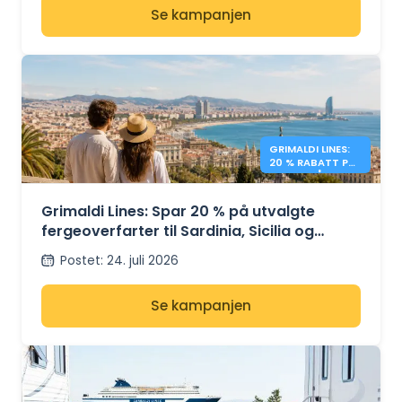
Se kampanjen
GRIMALDI LINES:
20 % RABATT PÅ
FERGER PÅ
MIDDELHAVET
Grimaldi Lines: Spar 20 % på utvalgte
fergeoverfarter til Sardinia, Sicilia og
Spania
Postet
:
24. juli 2026
Se kampanjen