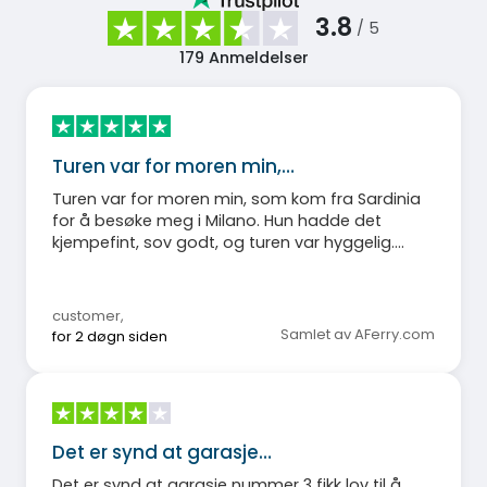
3.8
/ 5
179
Anmeldelser
Turen var for moren min,…
Turen var for moren min, som kom fra Sardinia
for å besøke meg i Milano. Hun hadde det
kjempefint, sov godt, og turen var hyggelig.
Sjøen var rolig og båten ankom presis.
customer
,
Samlet av AFerry.com
for 2 døgn siden
Det er synd at garasje…
Det er synd at garasje nummer 3 fikk lov til å