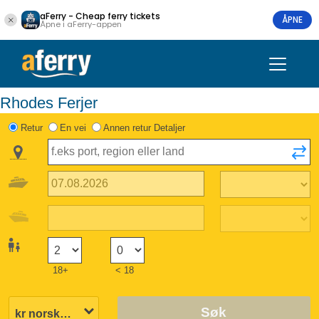
aFerry - Cheap ferry tickets
ÅPNE
Åpne i aFerry-appen
Rhodes Ferjer
Retur
En vei
Annen retur Detaljer
18+
< 18
Søk