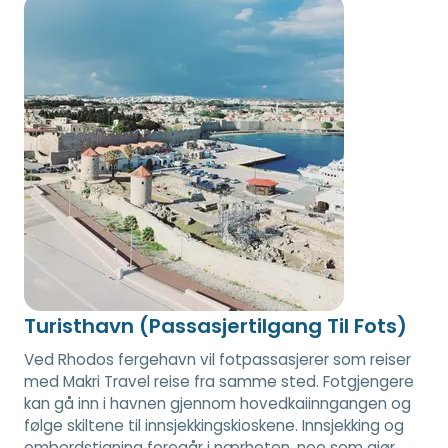
Turisthavn (Passasjertilgang Til Fots)
Ved Rhodos fergehavn vil fotpassasjerer som reiser
med Makri Travel reise fra samme sted. Fotgjengere
kan gå inn i havnen gjennom hovedkaiinngangen og
følge skiltene til innsjekkingskioskene. Innsjekking og
ombordstigning foregår i nærheten, noe som gjør