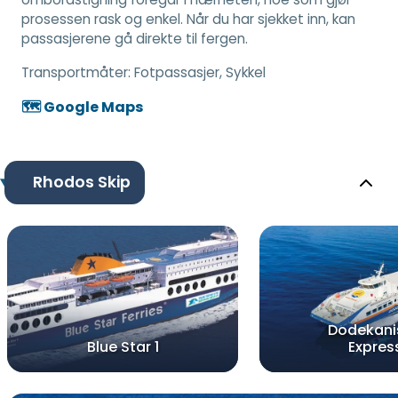
prosessen rask og enkel. Når du har sjekket inn, kan
passasjerene gå direkte til fergen.
Transportmåter:
Fotpassasjer, Sykkel
🗺️ Google Maps
Rhodos Skip
Dodekani
Blue Star 1
Expres