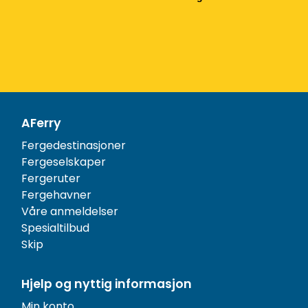
AFerry
Fergedestinasjoner
Fergeselskaper
Fergeruter
Fergehavner
Våre anmeldelser
Spesialtilbud
Skip
Hjelp og nyttig informasjon
Min konto