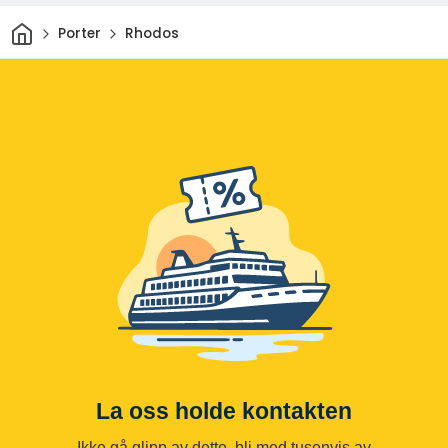
Hjem
Porter
Rhodos
La oss holde kontakten
Ikke gå glipp av dette, bli med tusenvis av