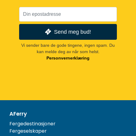
Send meg bud!
Vi sender bare de gode tingene, ingen spam. Du
kan melde deg av når som helst.
Personvernerklæring
AFerry
Fergedestinasjoner
Fergeselskaper