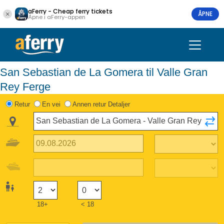
aFerry - Cheap ferry tickets
ÅPNE
Åpne i aFerry-appen
San Sebastian de La Gomera til Valle Gran
Rey Ferge
Retur
En vei
Annen retur Detaljer
18+
< 18