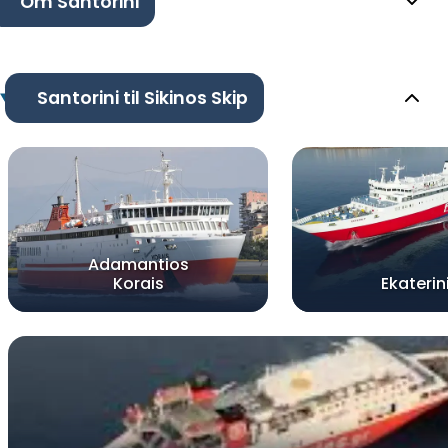
Om Santorini
Santorini til Sikinos Skip
Adamantios
Korais
Ekaterin