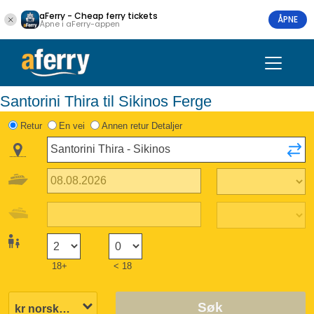
aFerry - Cheap ferry tickets
ÅPNE
Åpne i aFerry-appen
Santorini Thira til Sikinos Ferge
Retur
En vei
Annen retur Detaljer
18+
< 18
Søk