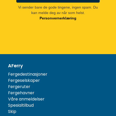
Vi sender bare de gode tingene, ingen spam. Du
kan melde deg av når som helst.
Personvernerklæring
AFerry
Fergedestinasjoner
Fergeselskaper
Fergeruter
Fergehavner
Våre anmeldelser
Spesialtilbud
Skip