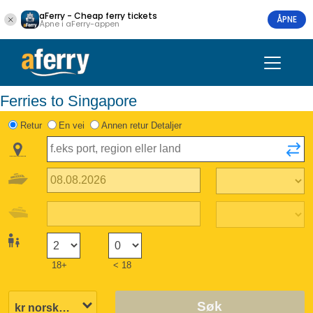
aFerry - Cheap ferry tickets
ÅPNE
Åpne i aFerry-appen
Ferries to Singapore
Retur
En vei
Annen retur Detaljer
18+
< 18
Søk