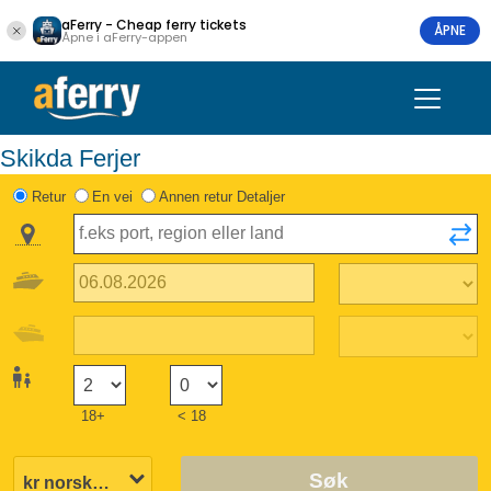
aFerry - Cheap ferry tickets
ÅPNE
Åpne i aFerry-appen
Skikda Ferjer
Retur
En vei
Annen retur Detaljer
18+
< 18
Søk