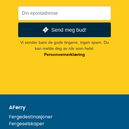
Send meg bud!
Vi sender bare de gode tingene, ingen spam. Du
kan melde deg av når som helst.
Personvernerklæring
AFerry
Fergedestinasjoner
Fergeselskaper