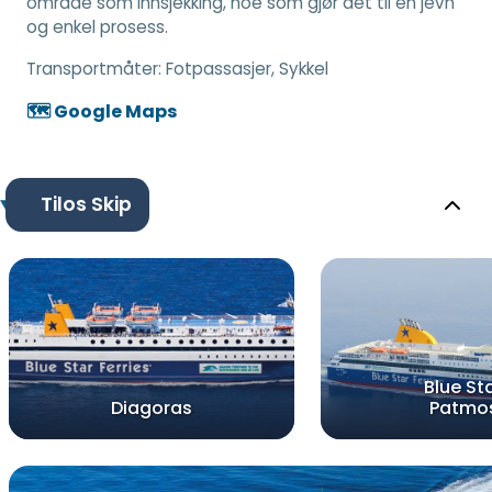
område som innsjekking, noe som gjør det til en jevn
og enkel prosess.
Transportmåter:
Fotpassasjer, Sykkel
🗺️ Google Maps
Tilos Skip
Blue St
Diagoras
Patmo