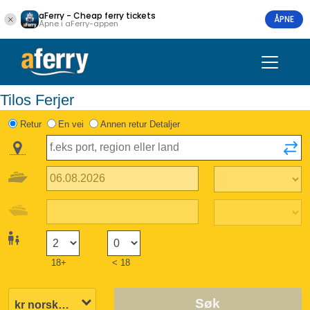
aFerry - Cheap ferry tickets
ÅPNE
Åpne i aFerry-appen
Tilos Ferjer
Retur
En vei
Annen retur Detaljer
18+
< 18
Søk