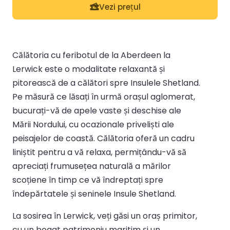
Vezi prețul
Călătoria cu feribotul de la Aberdeen la
Lerwick este o modalitate relaxantă și
pitorească de a călători spre Insulele Shetland.
Pe măsură ce lăsați în urmă orașul aglomerat,
bucurați-vă de apele vaste și deschise ale
Mării Nordului, cu ocazionale priveliști ale
peisajelor de coastă. Călătoria oferă un cadru
liniștit pentru a vă relaxa, permițându-vă să
apreciați frumusețea naturală a mărilor
scoțiene în timp ce vă îndreptați spre
îndepărtatele și seninele Insule Shetland.
La sosirea în Lerwick, veți găsi un oraș primitor,
cu un bogat patrimoniu maritim și un