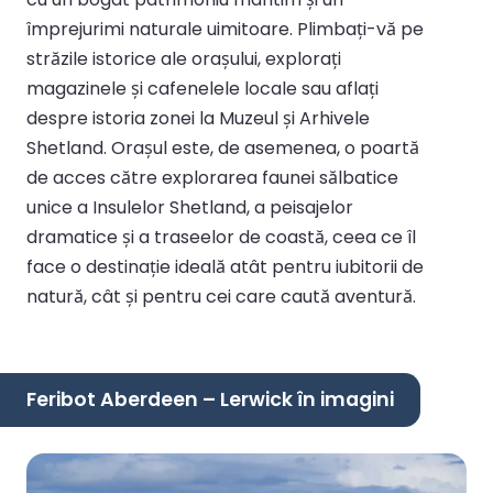
împrejurimi naturale uimitoare. Plimbați-vă pe
străzile istorice ale orașului, explorați
magazinele și cafenelele locale sau aflați
despre istoria zonei la Muzeul și Arhivele
Shetland. Orașul este, de asemenea, o poartă
de acces către explorarea faunei sălbatice
unice a Insulelor Shetland, a peisajelor
dramatice și a traseelor de coastă, ceea ce îl
face o destinație ideală atât pentru iubitorii de
natură, cât și pentru cei care caută aventură.
Feribot Aberdeen – Lerwick în imagini