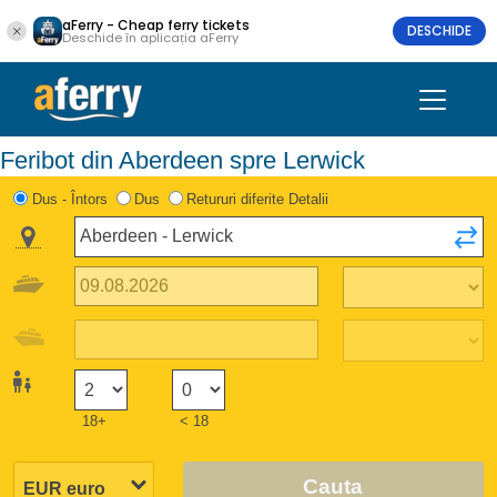
aFerry - Cheap ferry tickets
DESCHIDE
Deschide în aplicația aFerry
Feribot din Aberdeen spre Lerwick
Dus - Întors
Dus
Retururi diferite Detalii
18+
< 18
Cauta