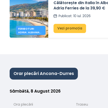
Călătorește din Italia în Alb
Adria Ferries de la 39,90 €
Publicat
:
10 iul. 2026
Vezi promoția
FERIBOTURI
ADRIA: ALBANIA
DE LA 39,90 €
Orar plecări Ancona-Durres
Sâmbătă, 8 August 2026
Ora plecării
Traseu