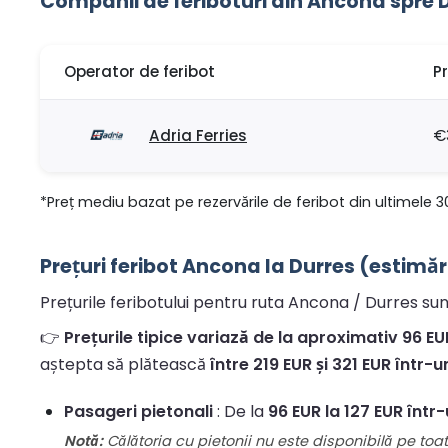
Companii de feriboturi din Ancona spre 
Operator de feribot
P
Adria Ferries
€
*Preț mediu bazat pe rezervările de feribot din ultimele 3
Prețuri feribot Ancona la Durres (estimăr
Prețurile feribotului pentru ruta Ancona / Durres sunt
👉
Prețurile tipice variază de la aproximativ 96 EUR
aștepta să plătească
între 219 EUR și 321 EUR într-
Pasageri pietonali
: De la
96 EUR la 127 EUR într
Notă:
Călătoria cu pietonii nu este disponibilă pe toate