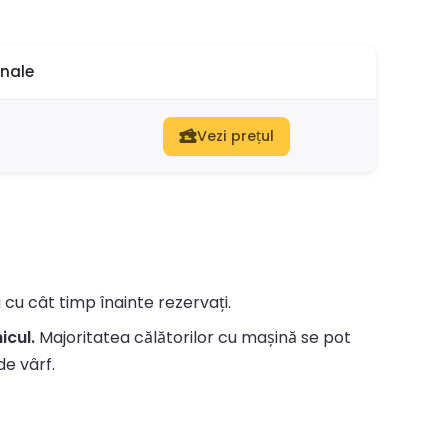
nale
Vezi prețul
i cu cât timp înainte rezervați.
icul.
Majoritatea călătorilor cu mașină se pot
de vârf.