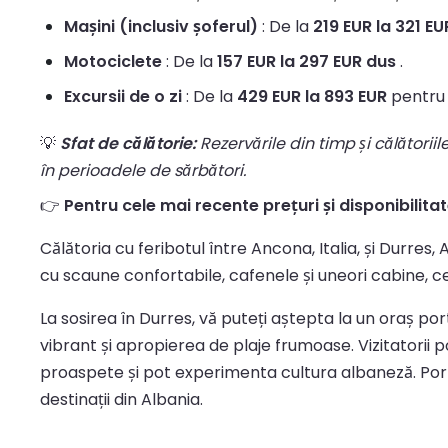
Mașini (inclusiv șoferul)
: De la
219 EUR la 321 EU
Motociclete
: De la
157 EUR la 297 EUR dus
.
Excursii de o zi
: De la
429 EUR la 893 EUR
pentru 
💡
Sfat de călătorie:
Rezervările din timp și călătorii
în perioadele de sărbători.
👉
Pentru cele mai recente prețuri și disponibilitate
Călătoria cu feribotul între Ancona, Italia, și Durres
cu scaune confortabile, cafenele și uneori cabine, c
La sosirea în Durres, vă puteți aștepta la un oraș p
vibrant și apropierea de plaje frumoase. Vizitatorii 
proaspete și pot experimenta cultura albaneză. Portu
destinații din Albania.