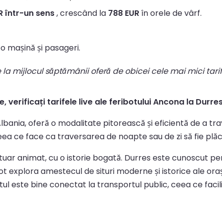
R într-un sens
, crescând la
788 EUR
în orele de vârf.
o mașină și pasageri.
le la mijlocul săptămânii oferă de obicei cele mai mici tari
, verificați tarifele live ale feribotului Ancona la Durres
, Albania, oferă o modalitate pitorească și eficientă de a t
eea ce face ca traversarea de noapte sau de zi să fie plăc
ortuar animat, cu o istorie bogată. Durres este cunoscut p
pot explora amestecul de situri moderne și istorice ale or
l este bine conectat la transportul public, ceea ce facili