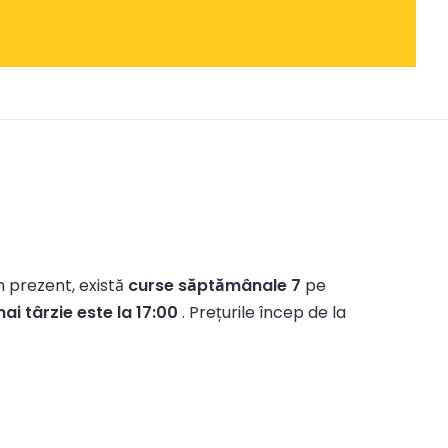
n prezent, există
curse săptămânale 7
pe
ai târzie este la 17:00
.
Prețurile încep de la