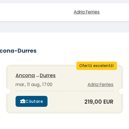
Adria Ferries
Ancona-Durres
Ofertă excelentă!
Ancona
→
Durres
mar., 11 aug., 17:00
Adria Ferries
219,00 EUR
Căutare