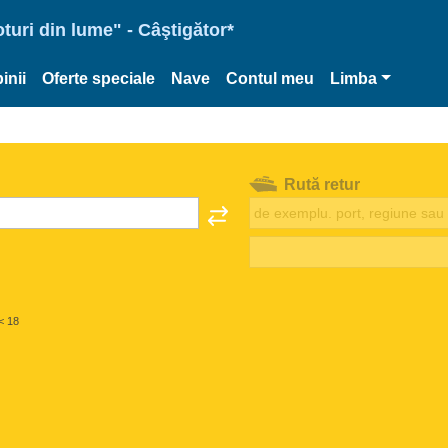
oturi din lume" - Câştigător*
inii
Oferte speciale
Nave
Contul meu
Limba
Rută retur
< 18