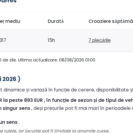
Durres
reț mediu
Durată
Croaziere săptămâ
317
15h
7 plecările
0 de zile. Ultima actualizare: 08/08/2026 01:00
i 2026 )
 dinamice și variază în funcție de cerere, disponibilitate ș
 la peste 893 EUR , în funcție de sezon și de tipul de veh
un singur sens
, deși prețurile pot fi mai mari în perioadele 
-un sens
.
 rutele, iar locurile pot fi limitate la anumite curse.