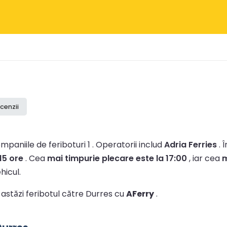
cenzii
paniile de feriboturi 1 .
Operatorii includ
Adria Ferries
.
Î
15 ore
.
Cea
mai timpurie plecare este la 17:00
, iar cea
m
hicul.
i astăzi feribotul către Durres cu
AFerry
.