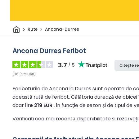
Acasă
Rute
Ancona-Durres
Ancona Durres Feribot
3.7
/ 5
Citește re
(
36
Evaluări
)
Feriboturile de Ancona la Durres sunt operate de com
această rută de feribot.
Călătoria durează de obicei
doar
lire 219 EUR
, în funcție de sezon și de tipul de ve
Verificați cea mai recentă disponibilitate și rezervaț