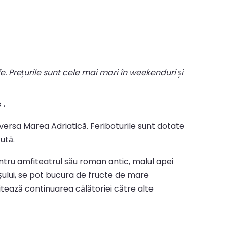
fe. Prețurile sunt cele mai mari în weekenduri și
 .
raversa Marea Adriatică. Feriboturile sunt dotate
ută.
entru amfiteatrul său roman antic, malul apei
așului, se pot bucura de fructe de mare
tează continuarea călătoriei către alte