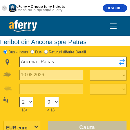
aFerry - Cheap ferry tickets
DESCHIDE
Deschide în aplicația aFerry
Feribot din Ancona spre Patras
Dus - Întors
Dus
Retururi diferite Detalii
18+
< 18
Cauta