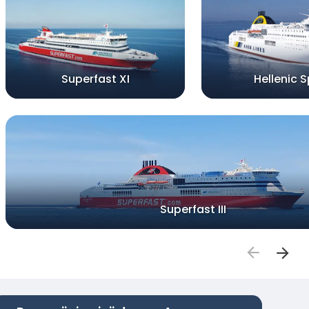
Superfast XI
Hellenic Sp
Superfast III