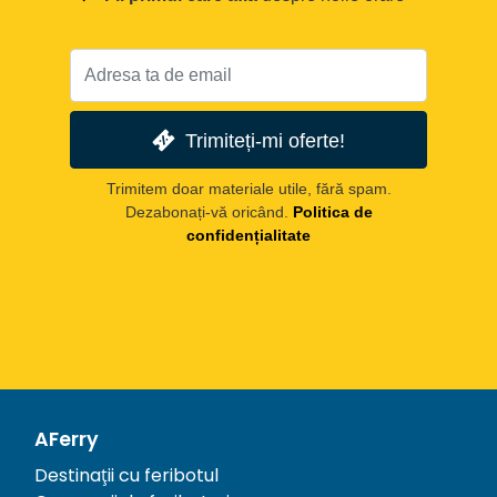
Trimiteți-mi oferte!
Trimitem doar materiale utile, fără spam.
Dezabonați-vă oricând.
Politica de
confidențialitate
AFerry
Destinații cu feribotul