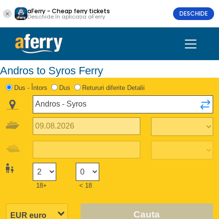
aFerry - Cheap ferry tickets
DESCHIDE
Deschide în aplicația aFerry
Andros to Syros Ferry
Dus - Întors
Dus
Retururi diferite Detalii
18+
< 18
Cauta