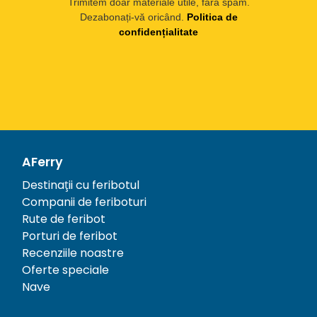
Trimitem doar materiale utile, fără spam.
Dezabonați-vă oricând.
Politica de
confidențialitate
AFerry
Destinații cu feribotul
Companii de feriboturi
Rute de feribot
Porturi de feribot
Recenziile noastre
Oferte speciale
Nave