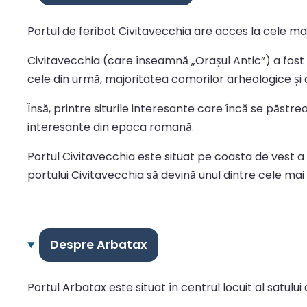
Portul de feribot Civitavecchia are acces la cele mai
Civitavecchia (care înseamnă „Orașul Antic”) a fost
cele din urmă, majoritatea comorilor arheologice și a 
Însă, printre siturile interesante care încă se păst
interesante din epoca romană.
Portul Civitavecchia este situat pe coasta de vest a 
portului Civitavecchia să devină unul dintre cele mai e
Despre Arbatax
Portul Arbatax este situat în centrul locuit al satulu