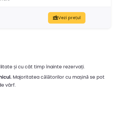
Vezi prețul
itate și cu cât timp înainte rezervați.
hicul.
Majoritatea călătorilor cu mașină se pot
de vârf.