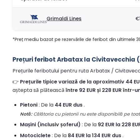
Grimaldi Lines
€
*Preț mediu bazat pe rezervările de feribot din ultimele 3
Prețuri feribot Arbatax la Civitavecchia 
Prețurile feribotului pentru ruta Arbatax / Civitavecc
👉
Prețurile tipice variază de la aproximativ 44 EUR
aștepta să plătească
între 92 EUR și 228 EUR într-u
Pietoni
: De la
44 EUR dus
.
Notă:
Călătoria cu pietonii nu este disponibilă pe toate
Mașini (inclusiv șoferul)
: De la
92 EUR la 228 EU
Motociclete
: De la
84 EUR la 134 EUR dus
.