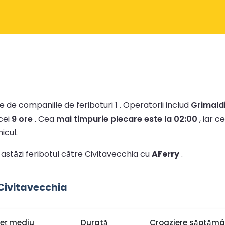
 de companiile de feriboturi 1 .
Operatorii includ
Grimaldi
cei
9 ore
.
Cea
mai timpurie plecare este la 02:00
, iar c
icul.
i astăzi feribotul către Civitavecchia cu
AFerry
.
 Civitavecchia
reț mediu
Durată
Croaziere săptămâ