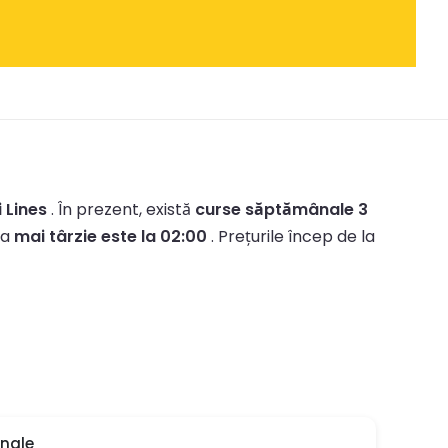
 Lines
.
În prezent, există
curse săptămânale 3
ea
mai târzie este la 02:00
.
Prețurile încep de la
nale