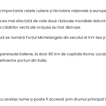
 importante rețele rutiere și feroviare naționale și europ
 cea mai afectată de cele două războaie mondiale datorită
clădirilor vechi ale orașului au fost distruse.
rează se numără Fortul Michelangelo din secolul al XVI-lea
peninsulei italiene, la doar 80 km de capitala Roma. Locați
ficiente porturi din Italia.
i cu același nume și poate fi accesat prin drumul principal 