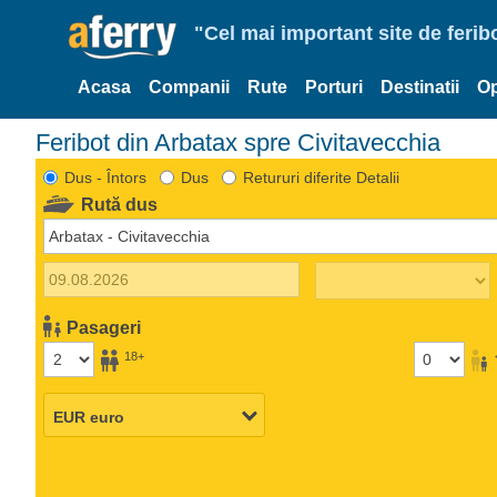
"Cel mai important site de ferib
Acasa
Companii
Rute
Porturi
Destinatii
Op
Feribot din Arbatax spre Civitavecchia
Dus - Întors
Dus
Retururi diferite Detalii
Rută dus
Pasageri
18+