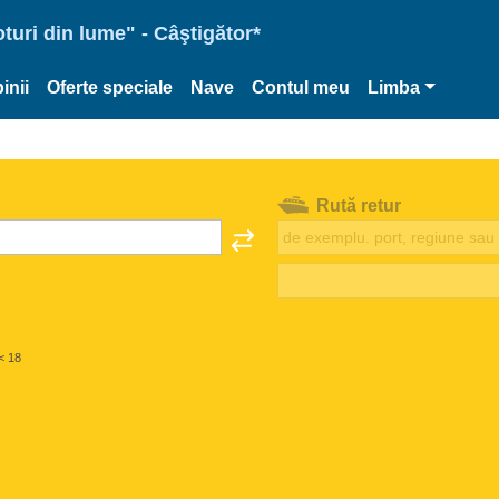
oturi din lume" - Câştigător*
inii
Oferte speciale
Nave
Contul meu
Limba
Rută retur
< 18