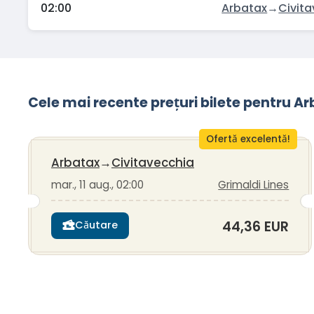
02:00
Arbatax
→
Civit
Cele mai recente prețuri bilete pentru 
Ofertă excelentă!
Arbatax
→
Civitavecchia
mar., 11 aug., 02:00
Grimaldi Lines
44,36 EUR
Căutare