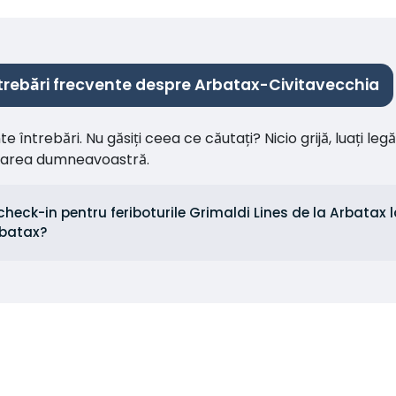
trebări frecvente despre Arbatax-Civitavecchia
întrebări. Nu găsiți ceea ce căutați? Nicio grijă, luați leg
citarea dumneavoastră.
check-in pentru feriboturile Grimaldi Lines de la Arbatax l
rbatax?