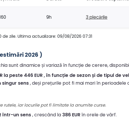
160
9h
3 plecările
0 de zile. Ultima actualizare: 09/08/2026 07:31
(estimări 2026 )
hia sunt dinamice și variază în funcție de cerere, disponibil
 la peste 446 EUR , în funcție de sezon și de tipul de ve
n singur sens
, deși prețurile pot fi mai mari în perioadele 
 rutele, iar locurile pot fi limitate la anumite curse.
R într-un sens
, crescând la
386 EUR
în orele de vârf.