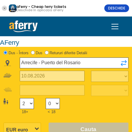
aFerry - Cheap ferry tickets
DESCHIDE
Deschide în aplicația aFerry
AFerry
Dus - Întors
Dus
Retururi diferite Detalii
18+
< 18
Cauta